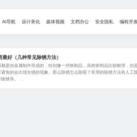
AI导航
设计美化
媒体视频
文档办公
安全隐私
编程开
西最好（几种常见除锈方法）
西都是由金属制作而成的，特别像一些铁制品，虽然铁制品比较耐用，但
可避免的会出现生锈的现象。那么除锈怎么除呢？常用的除锈方法有人工
锈等。 ...