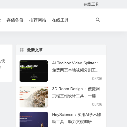
在线工具
发
存储备份
推荐网站
在线工具
最新文章
是使
AI Toolbox Video Splitter：
除
免费网页本地视频分割工
具，多模式裁切高清视频且
08/06
保护隐私
3D Room Design ：便捷网
页端三维设计工具，一键户
型建模、实时改色布景助力
08/06
装修设计
HeyScience：实用AI学术辅
助工具，助力文献调研、论