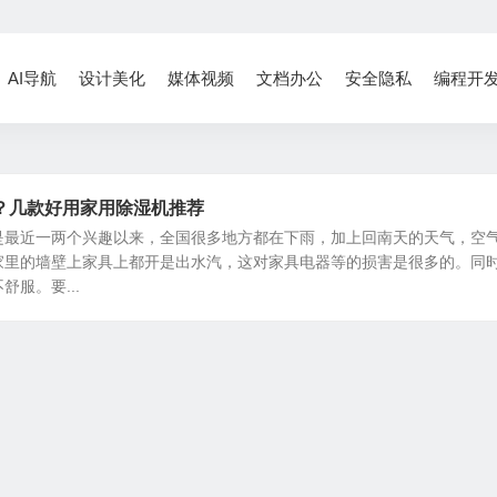
AI导航
设计美化
媒体视频
文档办公
安全隐私
编程开
？几款好用家用除湿机推荐
是最近一两个兴趣以来，全国很多地方都在下雨，加上回南天的天气，空
家里的墙壁上家具上都开是出水汽，这对家具电器等的损害是很多的。同
服。要...