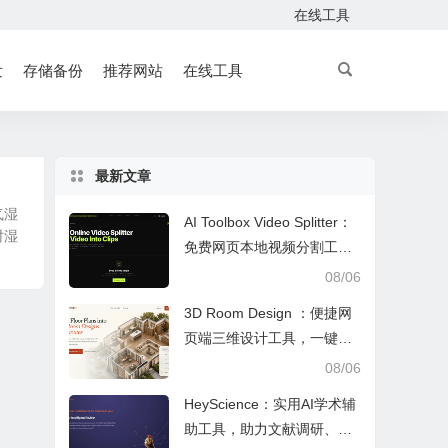
在线工具
发
存储备份
推荐网站
在线工具
最新文章
气湿
AI Toolbox Video Splitter：
时湿
免费网页本地视频分割工
具，多模式裁切高清视频且
08/06
保护隐私
3D Room Design ：便捷网
页端三维设计工具，一键户
型建模、实时改色布景助力
08/06
装修设计
HeyScience：实用AI学术辅
助工具，助力文献调研、论