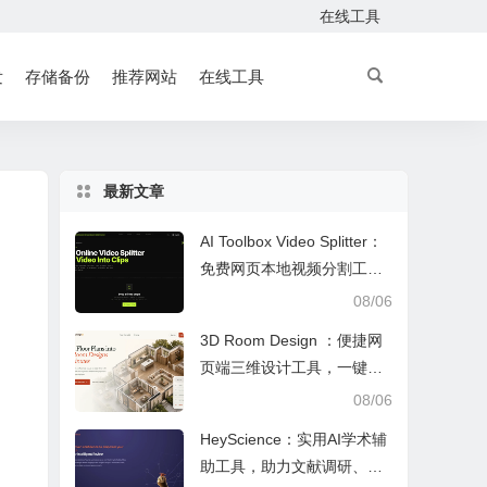
在线工具
发
存储备份
推荐网站
在线工具
最新文章
AI Toolbox Video Splitter：
免费网页本地视频分割工
具，多模式裁切高清视频且
08/06
保护隐私
3D Room Design ：便捷网
页端三维设计工具，一键户
型建模、实时改色布景助力
08/06
装修设计
HeyScience：实用AI学术辅
助工具，助力文献调研、论