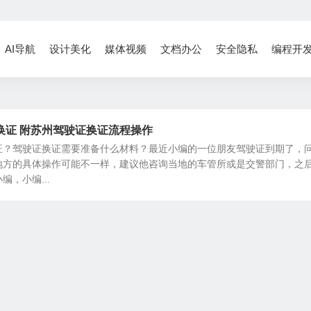
AI导航
设计美化
媒体视频
文档办公
安全隐私
编程开
换证 附苏州驾驶证换证流程操作
证？驾驶证换证需要准备什么材料？最近小编的一位朋友驾驶证到期了，
地方的具体操作可能不一样，建议他咨询当地的车管所或是交警部门，之
，小编...