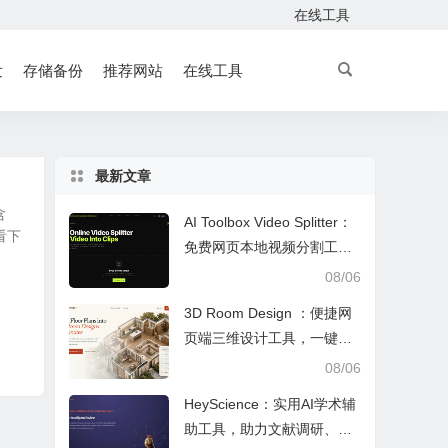
在线工具
发
存储备份
推荐网站
在线工具
最新文章
含
AI Toolbox Video Splitter：
看下
免费网页本地视频分割工
具，多模式裁切高清视频且
08/06
保护隐私
3D Room Design ：便捷网
页端三维设计工具，一键户
型建模、实时改色布景助力
08/06
装修设计
HeyScience：实用AI学术辅
助工具，助力文献调研、论