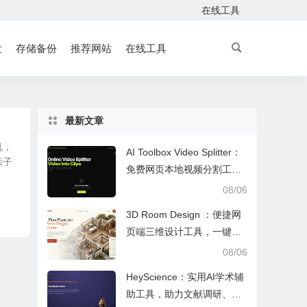
在线工具
发
存储备份
推荐网站
在线工具
最新文章
机，
AI Toolbox Video Splitter：
亲子
免费网页本地视频分割工
具，多模式裁切高清视频且
08/06
保护隐私
3D Room Design ：便捷网
页端三维设计工具，一键户
型建模、实时改色布景助力
08/06
装修设计
HeyScience：实用AI学术辅
助工具，助力文献调研、论