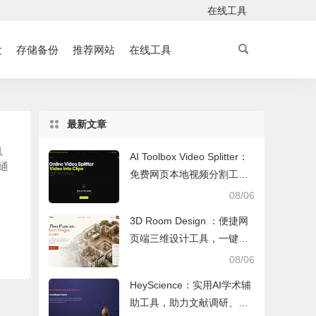
在线工具
发
存储备份
推荐网站
在线工具
最新文章
机
AI Toolbox Video Splitter：
通
免费网页本地视频分割工
具，多模式裁切高清视频且
08/06
保护隐私
3D Room Design ：便捷网
页端三维设计工具，一键户
型建模、实时改色布景助力
08/06
装修设计
HeyScience：实用AI学术辅
助工具，助力文献调研、论