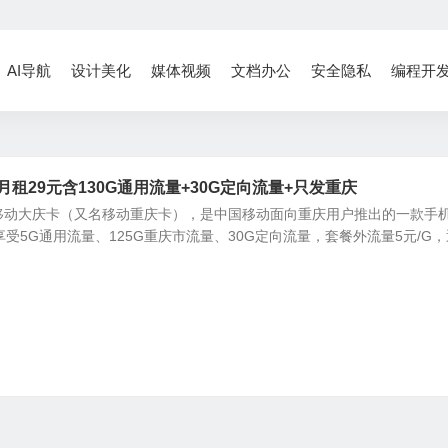
AI导航
设计美化
媒体视频
文档办公
安全隐私
编程开
月租29元含130G通用流量+30G定向流量+只发重庆
移动大庆卡（又名移动重庆卡），是中国移动面向重庆用户推出的一款手
享受5G通用流量、125G重庆市流量、30G定向流量，套餐外流量5元/G，