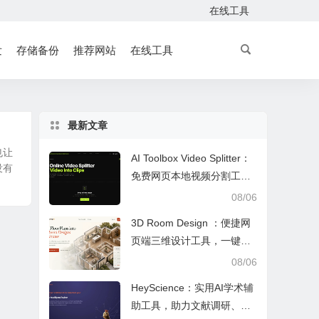
在线工具
发
存储备份
推荐网站
在线工具
最新文章
也让
AI Toolbox Video Splitter：
没有
免费网页本地视频分割工
具，多模式裁切高清视频且
08/06
保护隐私
3D Room Design ：便捷网
页端三维设计工具，一键户
型建模、实时改色布景助力
08/06
装修设计
HeyScience：实用AI学术辅
助工具，助力文献调研、论