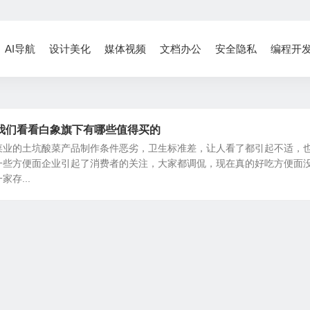
AI导航
设计美化
媒体视频
文档办公
安全隐私
编程开
我们看看白象旗下有哪些值得买的
旗菜业的土坑酸菜产品制作条件恶劣，卫生标准差，让人看了都引起不适，
一些方便面企业引起了消费者的关注，大家都调侃，现在真的好吃方便面
存...