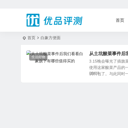
首页
首页
白象方便面
从土坑酸菜事件后
生活好物
3.15晚会曝光了插
使用这家酸菜产品的
03/25
调料包了。与此同时一家