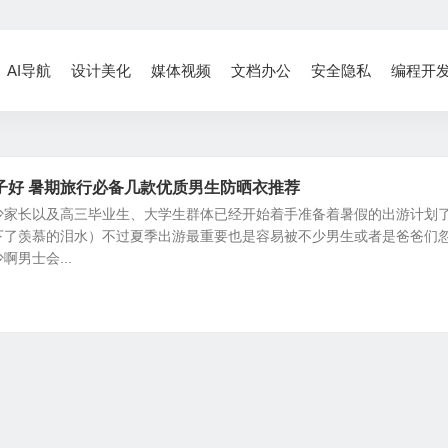
AI导航
设计美化
媒体视频
文档办公
安全隐私
编程开
子好 暑期旅行必备几款优质男生防晒衣推荐
少家长以及高三毕业生、大学生群体已经开始着手准备着暑假的出游计划
下了羡慕的泪水）不过夏季出游最重要也是容易被不少男生或者是爸爸们
男士会...