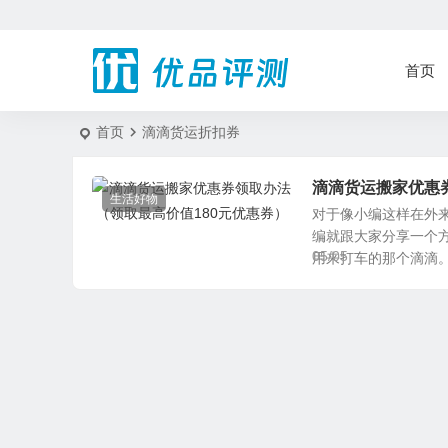
首页
首页
滴滴货运折扣券
滴滴货运搬家优惠
生活好物
对于像小编这样在外
编就跟大家分享一个
05/05
用来打车的那个滴滴。其