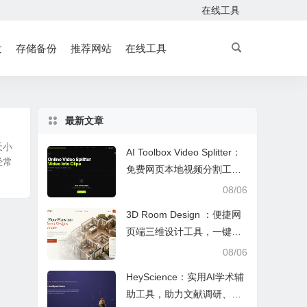
在线工具
发
存储备份
推荐网站
在线工具
最新文章
天小
AI Toolbox Video Splitter：
经常
免费网页本地视频分割工
具，多模式裁切高清视频且
08/06
保护隐私
3D Room Design ：便捷网
页端三维设计工具，一键户
型建模、实时改色布景助力
08/06
装修设计
HeyScience：实用AI学术辅
助工具，助力文献调研、论