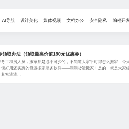
AI导航
设计美化
媒体视频
文档办公
安全隐私
编程开
券领取办法（领取最高价值180元优惠券）
来务工租房人员，搬家那是必不可少的，不知道大家平时都怎么搬家，今
方便好用还实惠的货运搬家服务软件——滴滴货运搬家！是的，就是大家
实滴滴...