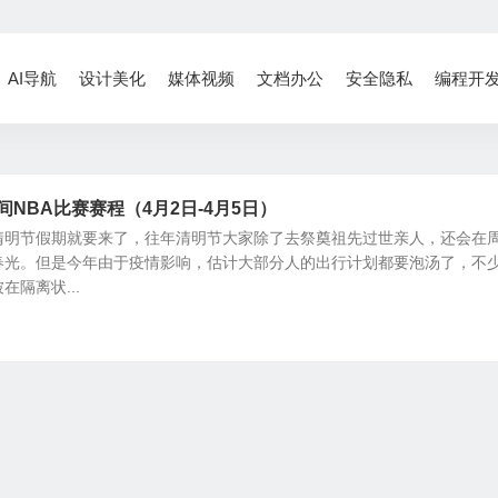
AI导航
设计美化
媒体视频
文档办公
安全隐私
编程开
间NBA比赛赛程（4月2日-4月5日）
清明节假期就要来了，往年清明节大家除了去祭奠祖先过世亲人，还会在
春光。但是今年由于疫情影响，估计大部分人的出行计划都要泡汤了，不
隔离状...