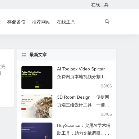
在线工具
发
存储备份
推荐网站
在线工具
最新文章
过完
AI Toolbox Video Splitter：
想
免费网页本地视频分割工
具，多模式裁切高清视频且
08/06
保护隐私
3D Room Design ：便捷网
页端三维设计工具，一键户
型建模、实时改色布景助力
08/06
装修设计
HeyScience：实用AI学术辅
助工具，助力文献调研、论