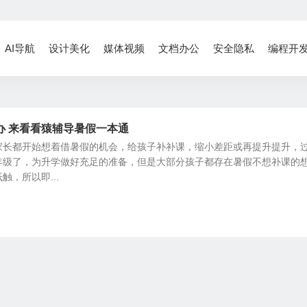
AI导航
设计美化
媒体视频
文档办公
安全隐私
编程开
办 来看看猿辅导暑假一本通
家长都开始想着借暑假的机会，给孩子补补课，缩小差距或再提升提升，
年级了，为升学做好充足的准备，但是大部分孩子都存在暑假不想补课的
，所以即...