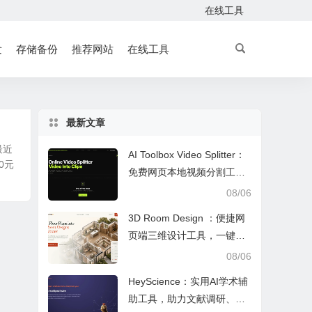
在线工具
发
存储备份
推荐网站
在线工具
最新文章
最近
AI Toolbox Video Splitter：
0元
免费网页本地视频分割工
具，多模式裁切高清视频且
08/06
保护隐私
3D Room Design ：便捷网
页端三维设计工具，一键户
型建模、实时改色布景助力
08/06
装修设计
HeyScience：实用AI学术辅
助工具，助力文献调研、论