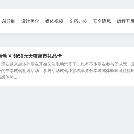
AI导航
设计美化
媒体视频
文档办公
安全隐私
编程开
动 可领50元天猫超市礼品卡
，现在越来越多的朋友开始关注电动汽车了，也有不少朋友参与了试驾，
办的专享试驾礼遇活动，参与活动试驾小鹏汽车并分享试驾体验即可获得5
体验...