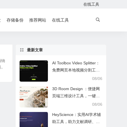
在线工具
发
存储备份
推荐网站
在线工具
最新文章
缴纳
AI Toolbox Video Splitter：
题。
免费网页本地视频分割工
具，多模式裁切高清视频且
08/06
保护隐私
3D Room Design ：便捷网
页端三维设计工具，一键户
型建模、实时改色布景助力
08/06
装修设计
HeyScience：实用AI学术辅
助工具，助力文献调研、论