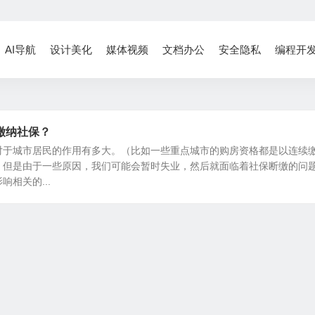
AI导航
设计美化
媒体视频
文档办公
安全隐私
编程开
缴纳社保？
对于城市居民的作用有多大。（比如一些重点城市的购房资格都是以连续
）但是由于一些原因，我们可能会暂时失业，然后就面临着社保断缴的问
相关的...