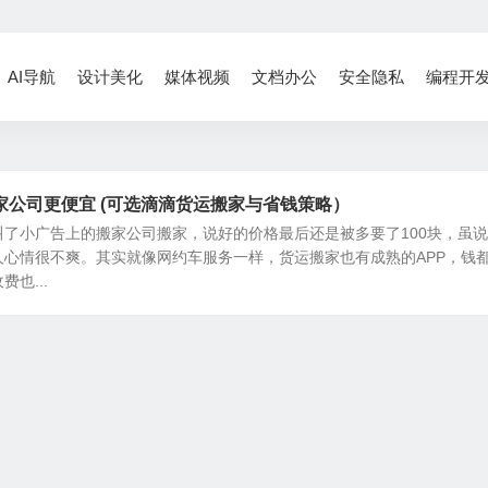
AI导航
设计美化
媒体视频
文档办公
安全隐私
编程开
家公司更便宜 (可选滴滴货运搬家与省钱策略）
了小广告上的搬家公司搬家，说好的价格最后还是被多要了100块，虽
人心情很不爽。其实就像网约车服务一样，货运搬家也有成熟的APP，钱
也...