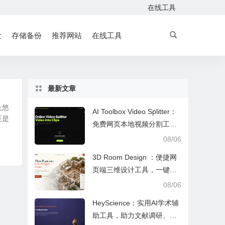
在线工具
发
存储备份
推荐网站
在线工具
最新文章
及悠
AI Toolbox Video Splitter：
至是
免费网页本地视频分割工
具，多模式裁切高清视频且
08/06
保护隐私
3D Room Design ：便捷网
页端三维设计工具，一键户
型建模、实时改色布景助力
08/06
装修设计
HeyScience：实用AI学术辅
助工具，助力文献调研、论