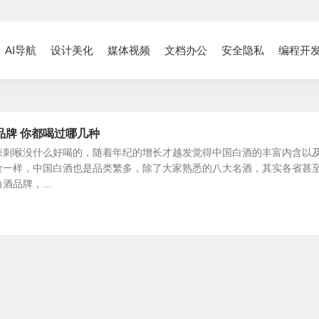
AI导航
设计美化
媒体视频
文档办公
安全隐私
编程开
品牌 你都喝过哪几种
辣刺喉没什么好喝的，随着年纪的增长才越发觉得中国白酒的丰富内含以
食一样，中国白酒也是品类繁多，除了大家熟悉的八大名酒，其实各省甚
品牌，...