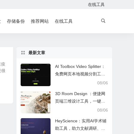
在线工具
发
存储备份
推荐网站
在线工具
最新文章
在疫
AI Toolbox Video Splitter：
是很
免费网页本地视频分割工
具，多模式裁切高清视频且
08/06
保护隐私
3D Room Design ：便捷网
页端三维设计工具，一键户
型建模、实时改色布景助力
08/06
装修设计
HeyScience：实用AI学术辅
助工具，助力文献调研、论