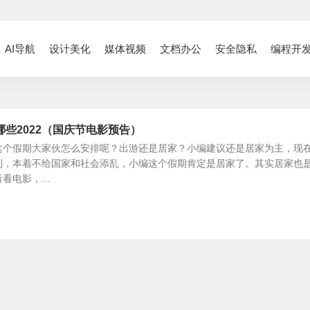
AI导航
设计美化
媒体视频
文档办公
安全隐私
编程开
些2022（国庆节电影预告）
这个假期大家伙怎么安排呢？出游还是居家？小编建议还是居家为主，现
制，本着不给国家和社会添乱，小编这个假期肯定是居家了。其实居家也
电影，...