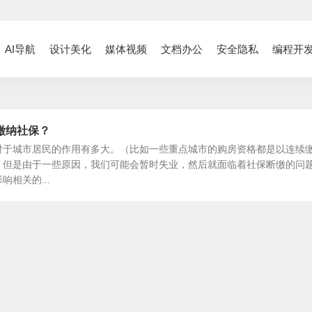
AI导航
设计美化
媒体视频
文档办公
安全隐私
编程开
缴纳社保？
对于城市居民的作用有多大。（比如一些重点城市的购房资格都是以连续
）但是由于一些原因，我们可能会暂时失业，然后就面临着社保断缴的问
相关的...